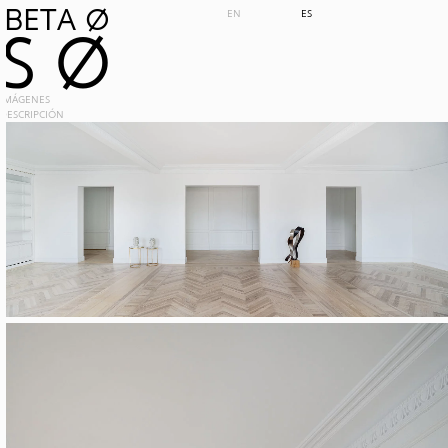
BETA 0
EN
ES
S 0
IMÁGENES
DESCRIPCIÓN