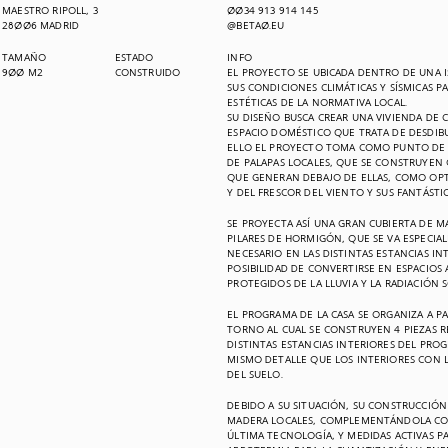
MAESTRO RIPOLL, 3
0034 913 914 145
28006 MADRID
@BETA0.EU
TAMAÑO
ESTADO
INFO
900 M2
CONSTRUIDO
EL PROYECTO SE UBICADA DENTRO DE UNA 
SUS CONDICIONES CLIMÁTICAS Y SÍSMICAS P
ESTÉTICAS DE LA NORMATIVA LOCAL.
SU DISEÑO BUSCA CREAR UNA VIVIENDA DE
ESPACIO DOMÉSTICO QUE TRATA DE DESDIBUJ
ELLO EL PROYECTO TOMA COMO PUNTO DE P
DE PALAPAS LOCALES, QUE SE CONSTRUYEN 
QUE GENERAN DEBAJO DE ELLAS, COMO OPT
Y DEL FRESCOR DEL VIENTO Y SUS FANTÁSTIC
SE PROYECTA ASÍ UNA GRAN CUBIERTA DE MA
PILARES DE HORMIGÓN, QUE SE VA ESPECI
NECESARIO EN LAS DISTINTAS ESTANCIAS I
POSIBILIDAD DE CONVERTIRSE EN ESPACIOS
PROTEGIDOS DE LA LLUVIA Y LA RADIACIÓN 
EL PROGRAMA DE LA CASA SE ORGANIZA A PA
TORNO AL CUAL SE CONSTRUYEN 4 PIEZAS R
DISTINTAS ESTANCIAS INTERIORES DEL PRO
MISMO DETALLE QUE LOS INTERIORES CON
DEL SUELO.
DEBIDO A SU SITUACIÓN, SU CONSTRUCCIÓN
MADERA LOCALES, COMPLEMENTÁNDOLA CON 
ÚLTIMA TECNOLOGÍA, Y MEDIDAS ACTIVAS 