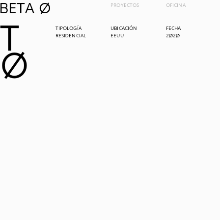
BETA 0
PROYECTOS
OFICINA
T
TIPOLOGÍA
UBICACIÓN
FECHA
RESIDENCIAL
EEUU
2020
0