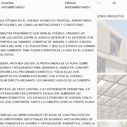
GENERAL
PRENSA
EN
ES
INFO@BETA0.EU
MEDIA@BETA0.EU
OTROS PROYECTOS
ISLA SITUADA EN EL OCÉANO ATLÁNTICO TROPICAL, AFRONTANDO
ARTICULARES, ASÍ COMO LAS RESTRICCIONES Y CONDICIONES
 CARÁCTER PANORÁMICO QUE MIRA AL OCÉANO, CREANDO UN
AR LOS LÍMITES ENTRE EL ESPACIO INTERIOR Y EL EXTERIOR. POR
ARTIDA LAS GRANDES CUBIERTAS DE MADERA Y CAÑIZO A MODO
CERCA DEL MAR, Y EL PLACENTERO Y SENCILLO ESPACIO EN SOMBRA
IMO AMBIENTE PARA PODER DISFRUTAR DE LA VIDA EN EL OCÉANO
AS VISTAS.
DERA, APOYADA CASI EN LA PROPIA ARENA DE LA PLAYA SOBRE
ALIZANDO Y MOLDEANDO PARA GENERAR EL GRADO DE CONFORT
NTERIORES DEL PROGRAMA DOMÉSTICO. TODAS ELLAS CON
 ABIERTOS EN SOMBRA EXTERIORES CON VISTAS AL OCÉANO,
SOLAR DIRECTA MEDIANTE LOS GRANDES VUELOS DE LA CUBIERTA.
RTIR DE UN PATIO CENTRAL Y SU DISTRIBUIDOR PERIMETRAL, EN
ECTANGULARES DE DIFERENTE ESCALA QUE ALBERGAN LAS
GRAMA DOMÉSTICO. LOS ESPACIOS EXTERIORES SE DISEÑAN CON EL
 LOS QUE COMPARTEN TANTO LA CUBIERTA COMO EL PROPIO PLANO
 EMPLEA LAS IMPRESCINDIBLES TÉCNICAS DE CONSTRUCCIÓN EN
CARPINTERÍAS INDUSTRIALES DE ALUMINIO ANTI-HURACANES DE
PARA FOMENTAR EL AHORRO Y OPTIMIZACIÓN ENERGÉTICA, COMO LA